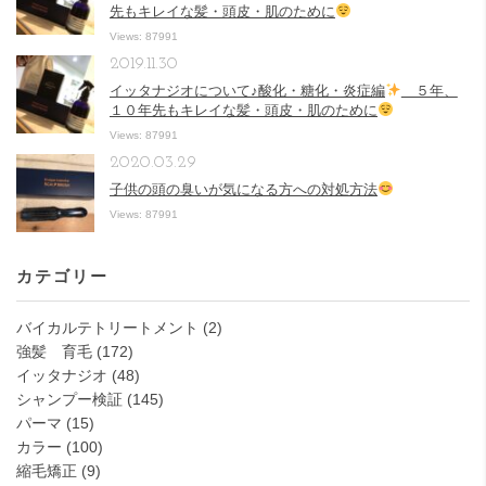
先もキレイな髪・頭皮・肌のために
Views: 87991
2019.11.30
イッタナジオについて♪酸化・糖化・炎症編
５年、
１０年先もキレイな髪・頭皮・肌のために
Views: 87991
2020.03.29
子供の頭の臭いが気になる方への対処方法
Views: 87991
カテゴリー
バイカルテトリートメント
(2)
強髪 育毛
(172)
イッタナジオ
(48)
シャンプー検証
(145)
パーマ
(15)
カラー
(100)
縮毛矯正
(9)