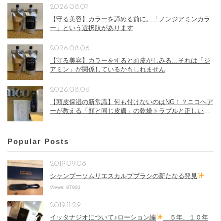
2026.08.07
【守る美容】カラーを諦める前に。「ノンジアミンカラ
ー」という選択肢があります
2026.08.06
【守る美容】カラーをすると頭皮がしみる…それは「ジ
アミン」が関係しているかもしれません
2026.08.06
【頭皮保湿の新常識】何も付けないのはNG！？ニコヘア
ーが教える「顔と同じ皮膚」の乾燥トラブルと正しい頭
皮ケア
Popular Posts
2019.09.08
シャンプーソムリエスカルプブラシの新たなる発見
Views: 87991
2019.11.29
イッタナジオについて♪ローション編
５年、１０年