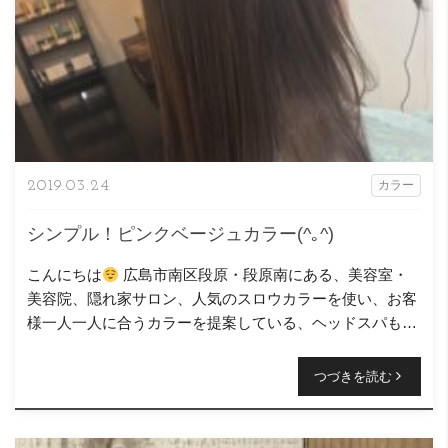
2019.03.24
カラー
シンプル！ピンクベージュカラー(^｡^)
こんにちは
広島市南区段原・段原南にある、美容室・
美容院、隠れ家サロン、人気のスロウカラーを使い、お客
様一人一人に合うカラーを提案している、ヘッドスパも得
意なニコヘアーの原です( ＾∀＾) 今回のスタイル […]
つづきを読む