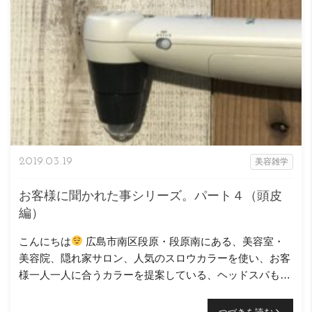
2019.03.19
美容雑学
お客様に聞かれた事シリーズ。パート４（頭皮
編）
こんにちは
広島市南区段原・段原南にある、美容室・
美容院、隠れ家サロン、人気のスロウカラーを使い、お客
様一人一人に合うカラーを提案している、ヘッドスパも得
意なニコヘアーの原です( ＾∀＾) 前のブログにも […]