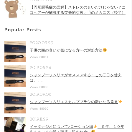
【円形脱毛症の誤解】ストレスのせいだけじゃない？ニ
コヘアーが解説する突発的な抜け毛のメカニズ（後半）
Popular Posts
2020.03.29
子供の頭の臭いが気になる方への対処方法
Views: 88061
2019.05.26
シャンプーソムリエがオススメする！この〇〇を使え
ば、、、
Views: 88060
2019.09.08
シャンプーソムリエスカルプブラシの新たなる発見
Views: 88060
2019.11.29
イッタナジオについて♪ローション編
５年、１０年
先もキレイな髪・頭皮・肌のために