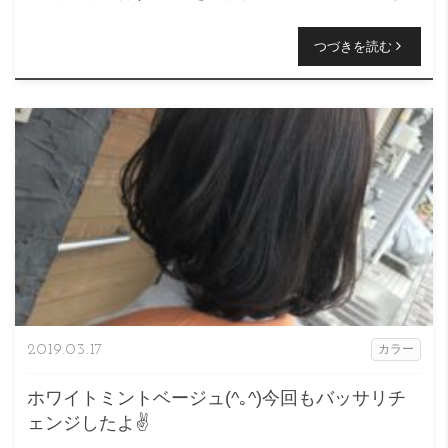
意なニコヘアーの原です( ＾∀＾) 今回のスタイル […]
つづきを読む
2019.03.17
カラー
ホワイトミントベージュ(^｡^)今回もバッサリチ
ェンジしたよ✌️