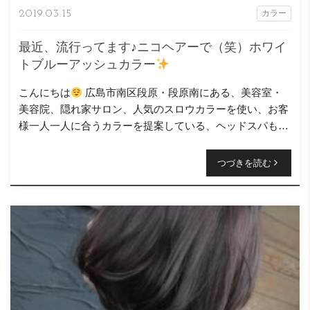
2019.03.15
カラー
最近、流行ってます♪ニコヘアーで（笑）ホワイ
トブルーアッシュカラー
こんにちは
広島市南区段原・段原南にある、美容室・
美容院、隠れ家サロン、人気のスロウカラーを使い、お客
様一人一人に合うカラーを提案している、ヘッドスパも得
意なニコヘアーの原です( ＾∀＾) 今回のヘアース […]
つづきを読む