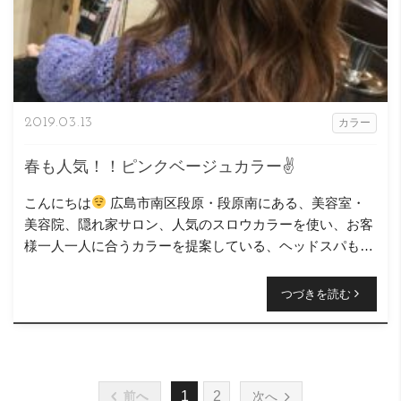
2019.03.13
カラー
春も人気！！ピンクベージュカラー✌️
こんにちは
広島市南区段原・段原南にある、美容室・
美容院、隠れ家サロン、人気のスロウカラーを使い、お客
様一人一人に合うカラーを提案している、ヘッドスパも得
意なニコヘアーの原です( ＾∀＾) 今回のヘアース […]
つづきを読む
1
2
前へ
次へ