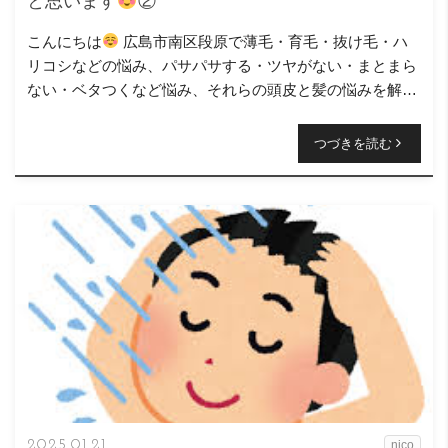
と思います
②
こんにちは
広島市南区段原で薄毛・育毛・抜け毛・ハ
リコシなどの悩み、パサパサする・ツヤがない・まとまら
ない・ベタつくなど悩み、それらの頭皮と髪の悩みを解決
するお手伝いをさせて頂いているニコヘアー、オーナーの
原浩之と言 […]
つづきを読む
2025.01.21
nico