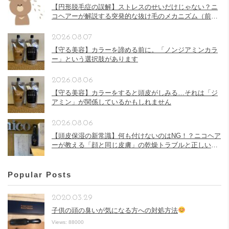
【円形脱毛症の誤解】ストレスのせいだけじゃない？ニ
コヘアーが解説する突発的な抜け毛のメカニズム（前
半）
2026.08.07
【守る美容】カラーを諦める前に。「ノンジアミンカラ
ー」という選択肢があります
2026.08.06
【守る美容】カラーをすると頭皮がしみる…それは「ジ
アミン」が関係しているかもしれません
2026.08.06
【頭皮保湿の新常識】何も付けないのはNG！？ニコヘア
ーが教える「顔と同じ皮膚」の乾燥トラブルと正しい頭
皮ケア
Popular Posts
2020.03.29
子供の頭の臭いが気になる方への対処方法
Views: 88000