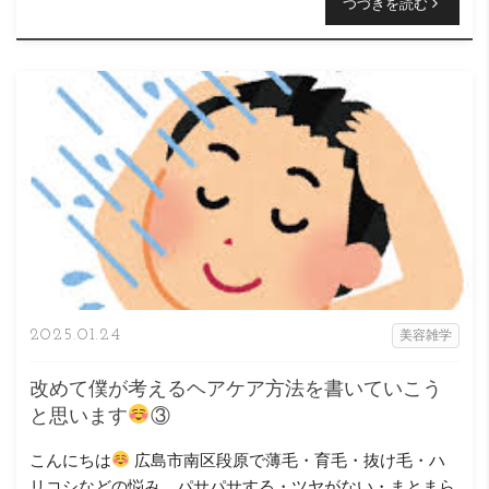
つづきを読む
2025.01.24
美容雑学
改めて僕が考えるヘアケア方法を書いていこう
と思います
③
こんにちは
広島市南区段原で薄毛・育毛・抜け毛・ハ
リコシなどの悩み、パサパサする・ツヤがない・まとまら