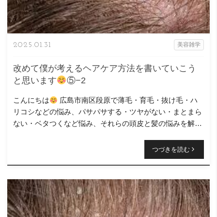
2025.01.31
美容雑学
改めて僕が考えるヘアケア方法を書いていこう
と思います
⑤−2
こんにちは
広島市南区段原で薄毛・育毛・抜け毛・ハ
リコシなどの悩み、パサパサする・ツヤがない・まとまら
ない・ベタつくなど悩み、それらの頭皮と髪の悩みを解決
するお手伝いをさせて頂いているニコヘアー、オーナーの
原浩之と言 […]
つづきを読む