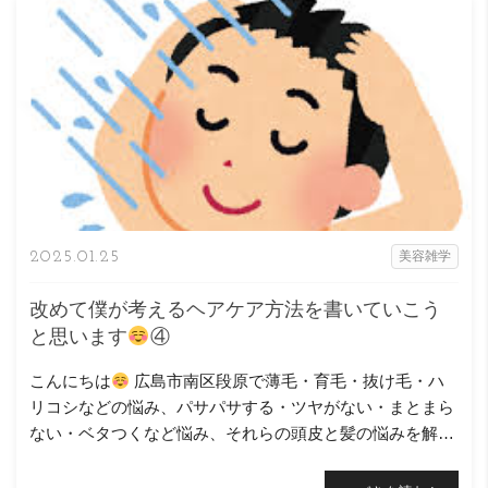
2025.01.25
美容雑学
改めて僕が考えるヘアケア方法を書いていこう
と思います
④
こんにちは
広島市南区段原で薄毛・育毛・抜け毛・ハ
リコシなどの悩み、パサパサする・ツヤがない・まとまら
ない・ベタつくなど悩み、それらの頭皮と髪の悩みを解決
するお手伝いをさせて頂いているニコヘアー、オーナーの
原浩之と言 […]