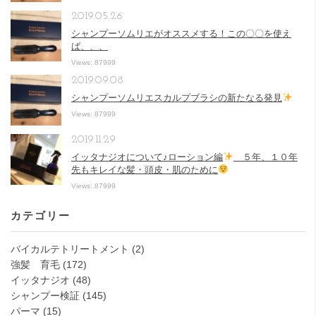
2019.05.26
シャンプーソムリエがオススメする！この〇〇を使え
ば、、、
Views: 87999
2019.09.08
シャンプーソムリエスカルプブラシの新たなる発見
Views: 87999
2019.11.29
イッタナジオについて♪ローション編
５年、１０年
先もキレイな髪・頭皮・肌のために
Views: 87999
カテゴリー
バイカルテトリートメント
(2)
強髪 育毛
(172)
イッタナジオ
(48)
シャンプー検証
(145)
パーマ
(15)