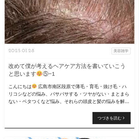
2025.01.28
美容雑学
改めて僕が考えるヘアケア方法を書いていこう
と思います
⑤−1
こんにちは
広島市南区段原で薄毛・育毛・抜け毛・ハ
リコシなどの悩み、パサパサする・ツヤがない・まとまら
ない・ベタつくなど悩み、それらの頭皮と髪の悩みを解決
するお手伝いをさせて頂いているニコヘアー、オーナーの
原浩之と言 […]
つづきを読む