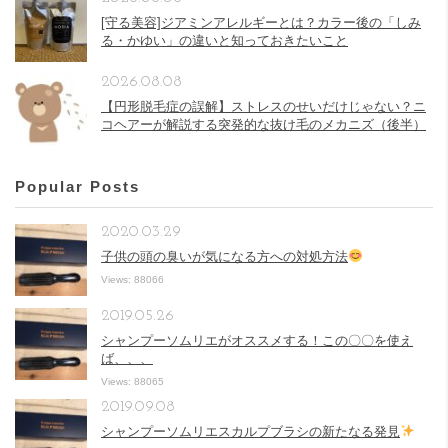
[守る美容]ジアミンアレルギーとは？カラー後の「しみ
る・かゆい」の違いと知っておきたいこと
2026.08.08
【円形脱毛症の誤解】ストレスのせいだけじゃない？ニ
コヘアーが解説する突発的な抜け毛のメカニズ（後半）
Popular Posts
2020.03.29
子供の頭の臭いが気になる方への対処方法
Views: 88066
2019.05.26
シャンプーソムリエがオススメする！この〇〇を使え
ば、、、
Views: 88065
2019.09.08
シャンプーソムリエスカルプブラシの新たなる発見