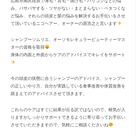
広島市南区段原で薄毛・育毛・抜け毛・ハリコシなどの悩
み、パサパサする・ツヤがない・まとまらない・ベタつくな
ど悩み、それらの頭皮と髪の悩みを解決するお手伝いをさせ
て頂いているニコヘアー、オーナーの原浩之と言います
シャンプーソムリエ、オーソモレキュラービューティーマス
ターの資格を取得
身体の内面と外面からケアのアドバイスでキレイをサポート
今の頭皮の状態に合うシャンプーのアドバイス、シャンプー
の正しいやり方、自分が実践している食事改善や体質改善を
踏まえてのアドバイスさせて頂きます。
これらのケアはすぐに結果が出る訳ではないので、根気が入
りますがしっかりサポートできるように寄り添ってお手伝い
させていただきますので、気軽にご相談くださいね