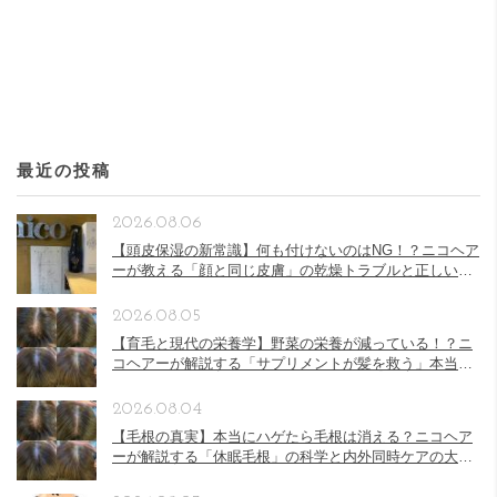
最近の投稿
2026.08.06
【頭皮保湿の新常識】何も付けないのはNG！？ニコヘア
ーが教える「顔と同じ皮膚」の乾燥トラブルと正しい頭
皮ケア
2026.08.05
【育毛と現代の栄養学】野菜の栄養が減っている！？ニ
コヘアーが解説する「サプリメントが髪を救う」本当の
理由
2026.08.04
【毛根の真実】本当にハゲたら毛根は消える？ニコヘア
ーが解説する「休眠毛根」の科学と内外同時ケアの大切
さ