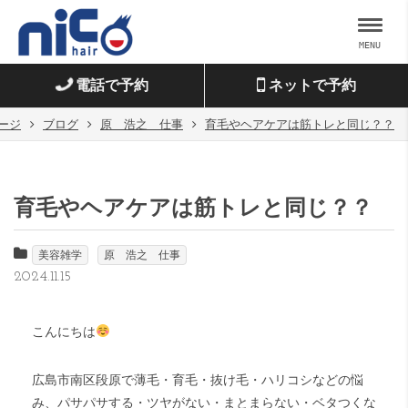
MENU
電話で予約
ネットで予約
ージ
ブログ
原 浩之 仕事
育毛やヘアケアは筋トレと同じ？？
育毛やヘアケアは筋トレと同じ？？
美容雑学
原 浩之 仕事
2024.11.15
こんにちは
広島市南区段原で薄毛・育毛・抜け毛・ハリコシなどの悩
み、パサパサする・ツヤがない・まとまらない・ベタつくな