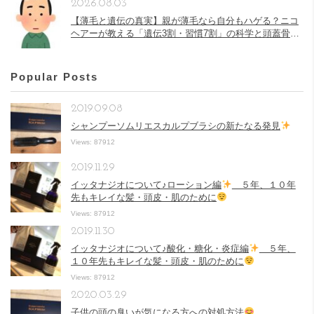
2026.08.03
【薄毛と遺伝の真実】親が薄毛なら自分もハゲる？ニコ
ヘアーが教える「遺伝3割・習慣7割」の科学と頭蓋骨の
秘密
Popular Posts
2019.09.08
シャンプーソムリエスカルプブラシの新たなる発見
Views: 87912
2019.11.29
イッタナジオについて♪ローション編
５年、１０年
先もキレイな髪・頭皮・肌のために
Views: 87912
2019.11.30
イッタナジオについて♪酸化・糖化・炎症編
５年、
１０年先もキレイな髪・頭皮・肌のために
Views: 87912
2020.03.29
子供の頭の臭いが気になる方への対処方法