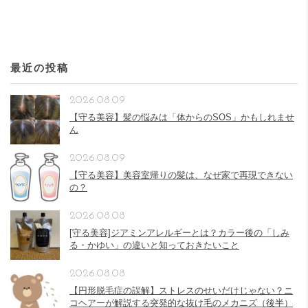
最近の投稿
2026.08.09
【守る美容】髪の悩みは「体からのSOS」かもしれませ
ん
2026.08.09
【守る美容】美容室帰りの髪は、なぜ家で再現できない
の？
2026.08.08
[守る美容]ジアミンアレルギーとは？カラー後の「しみ
る・かゆい」の違いと知っておきたいこと
2026.08.08
【円形脱毛症の誤解】ストレスのせいだけじゃない？ニ
コヘアーが解説する突発的な抜け毛のメカニズ（後半）