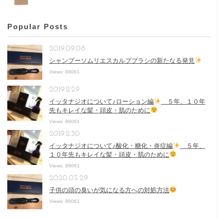
Popular Posts
2019.09.08
シャンプーソムリエスカルプブラシの新たなる発見
Views: 88061
2019.11.29
イッタナジオについて♪ローション編
５年、１０年
先もキレイな髪・頭皮・肌のために
Views: 88061
2019.11.30
イッタナジオについて♪酸化・糖化・炎症編
５年、
１０年先もキレイな髪・頭皮・肌のために
Views: 88061
2020.03.29
子供の頭の臭いが気になる方への対処方法
Views: 88061