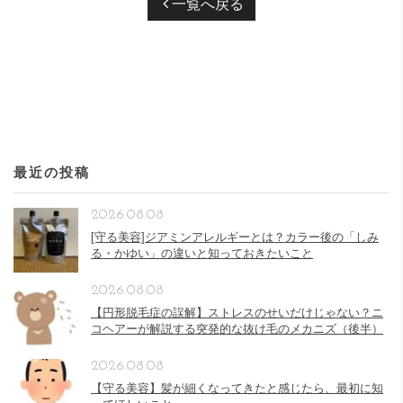
一覧へ戻る
最近の投稿
2026.08.08
[守る美容]ジアミンアレルギーとは？カラー後の「しみ
る・かゆい」の違いと知っておきたいこと
2026.08.08
【円形脱毛症の誤解】ストレスのせいだけじゃない？ニ
コヘアーが解説する突発的な抜け毛のメカニズ（後半）
2026.08.08
【守る美容】髪が細くなってきたと感じたら、最初に知