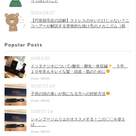
ってほしいこと
2026.08.07
【円形脱毛症の誤解】ストレスのせいだけじゃない？ニ
コヘアーが解説する突発的な抜け毛のメカニズム（前
半）
Popular Posts
2019.11.30
イッタナジオについて♪酸化・糖化・炎症編
５年、
１０年先もキレイな髪・頭皮・肌のために
Views: 88046
2020.03.29
子供の頭の臭いが気になる方への対処方法
Views: 88046
2019.05.26
シャンプーソムリエがオススメする！この〇〇を使え
ば、、、
Views: 88045