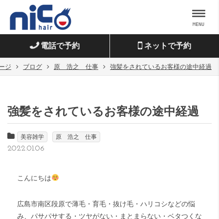
MENU
電話で予約
ネットで予約
ージ
ブログ
原 浩之 仕事
強髪をされているお客様の途中経過
強髪をされているお客様の途中経過
美容雑学
原 浩之 仕事
2022.01.06
こんにちは
広島市南区段原で薄毛・育毛・抜け毛・ハリコシなどの悩
み、パサパサする・ツヤがない・まとまらない・ベタつくな