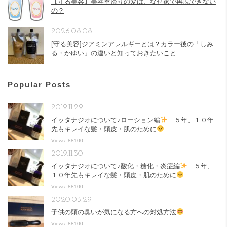
【守る美容】美容室帰りの髪は、なぜ家で再現できない
の？
2026.08.08
[守る美容]ジアミンアレルギーとは？カラー後の「しみ
る・かゆい」の違いと知っておきたいこと
Popular Posts
2019.11.29
イッタナジオについて♪ローション編
５年、１０年
先もキレイな髪・頭皮・肌のために
Views: 88100
2019.11.30
イッタナジオについて♪酸化・糖化・炎症編
５年、
１０年先もキレイな髪・頭皮・肌のために
Views: 88100
2020.03.29
子供の頭の臭いが気になる方への対処方法
Views: 88100