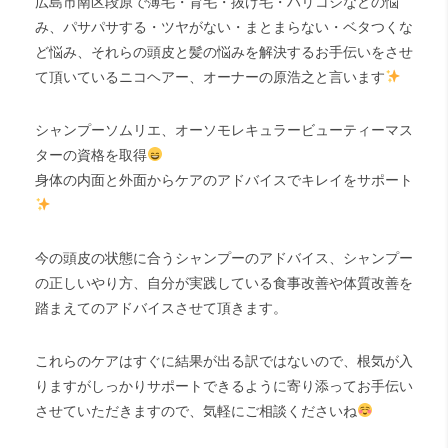
広島市南区段原で薄毛・育毛・抜け毛・ハリコシなどの悩
み、パサパサする・ツヤがない・まとまらない・ベタつくな
ど悩み、それらの頭皮と髪の悩みを解決するお手伝いをさせ
て頂いているニコヘアー、オーナーの原浩之と言います
シャンプーソムリエ、オーソモレキュラービューティーマス
ターの資格を取得
身体の内面と外面からケアのアドバイスでキレイをサポート
今の頭皮の状態に合うシャンプーのアドバイス、シャンプー
の正しいやり方、自分が実践している食事改善や体質改善を
踏まえてのアドバイスさせて頂きます。
これらのケアはすぐに結果が出る訳ではないので、根気が入
りますがしっかりサポートできるように寄り添ってお手伝い
させていただきますので、気軽にご相談くださいね