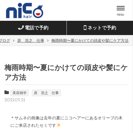
MENU
電話で予約
ネットで予約
ブログ
原 浩之 仕事
梅雨時期〜夏にかけての頭皮や髪にケア方法
梅雨時期〜夏にかけての頭皮や髪にケ
ア方法
美容雑学
原 浩之 仕事
2021.05.21
＊サムネの画像は去年の夏にニコヘアーにあるオリーブの木
にご来店されたセミです