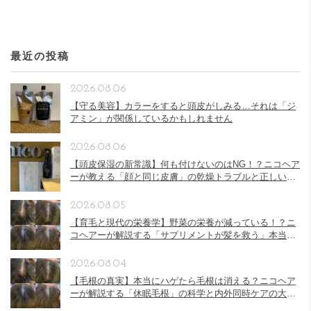
最近の投稿
2026.08.06
【守る美容】カラーをすると頭皮がしみる…それは「ジ
アミン」が関係しているかもしれません
2026.08.06
【頭皮保湿の新常識】何も付けないのはNG！？ニコヘア
ーが教える「顔と同じ皮膚」の乾燥トラブルと正しい頭
皮ケア
2026.08.05
【育毛と現代の栄養学】野菜の栄養が減っている！？ニ
コヘアーが解説する「サプリメントが髪を救う」本当の
理由
2026.08.04
【毛根の真実】本当にハゲたら毛根は消える？ニコヘア
ーが解説する「休眠毛根」の科学と内外同時ケアの大切
さ