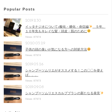
Popular Posts
2019.11.30
イッタナジオについて♪酸化・糖化・炎症編
５年、
１０年先もキレイな髪・頭皮・肌のために
Views: 87974
2020.03.29
子供の頭の臭いが気になる方への対処方法
Views: 87974
2019.05.26
シャンプーソムリエがオススメする！この〇〇を使え
ば、、、
Views: 87973
2019.09.08
シャンプーソムリエスカルプブラシの新たなる発見
Views: 87973