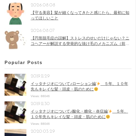
2026.08.08
【守る美容】髪が細くなってきたと感じたら、最初に知
ってほしいこと
2026.08.07
【円形脱毛症の誤解】ストレスのせいだけじゃない？ニ
コヘアーが解説する突発的な抜け毛のメカニズム（前
半）
Popular Posts
2019.11.29
イッタナジオについて♪ローション編
５年、１０年
先もキレイな髪・頭皮・肌のために
Views: 88046
2019.11.30
イッタナジオについて♪酸化・糖化・炎症編
５年、
１０年先もキレイな髪・頭皮・肌のために
Views: 88046
2020.03.29