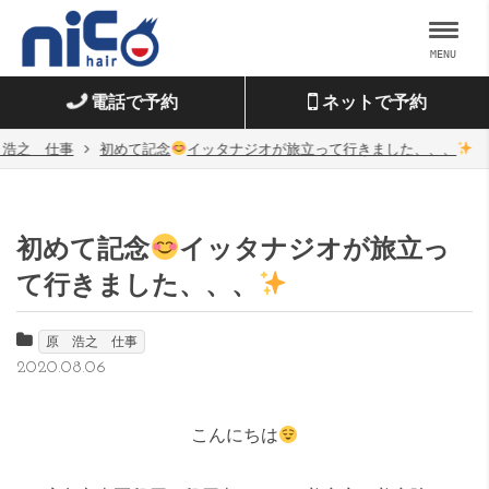
MENU
電話で予約
ネットで予約
 浩之 仕事
初めて記念
イッタナジオが旅立って行きました、、、
初めて記念
イッタナジオが旅立っ
て行きました、、、
原 浩之 仕事
2020.08.06
こんにちは