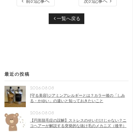
前の記事へ
次の記事へ
一覧へ戻る
最近の投稿
2026.08.08
[守る美容]ジアミンアレルギーとは？カラー後の「しみ
る・かゆい」の違いと知っておきたいこと
2026.08.08
【円形脱毛症の誤解】ストレスのせいだけじゃない？ニ
コヘアーが解説する突発的な抜け毛のメカニズ（後半）