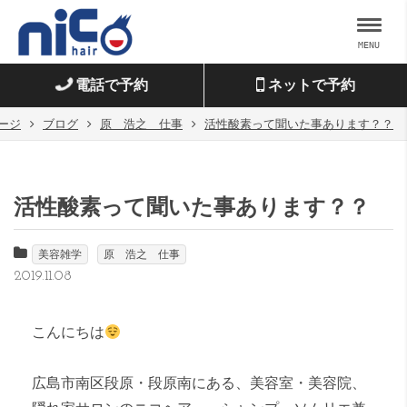
MENU
電話で予約
ネットで予約
ージ
ブログ
原 浩之 仕事
活性酸素って聞いた事あります？？
活性酸素って聞いた事あります？？
美容雑学
原 浩之 仕事
2019.11.08
こんにちは
広島市南区段原・段原南にある
、美容室・美容院、