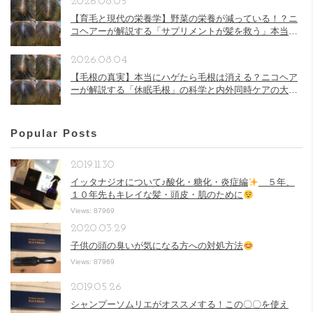
2026.08.05
【育毛と現代の栄養学】野菜の栄養が減っている！？ニ
コヘアーが解説する「サプリメントが髪を救う」本当の
理由
2026.08.04
【毛根の真実】本当にハゲたら毛根は消える？ニコヘア
ーが解説する「休眠毛根」の科学と内外同時ケアの大切
さ
Popular Posts
2019.11.30
イッタナジオについて♪酸化・糖化・炎症編
５年、
１０年先もキレイな髪・頭皮・肌のために
Views: 87969
2020.03.29
子供の頭の臭いが気になる方への対処方法
Views: 87969
2019.05.26
シャンプーソムリエがオススメする！この〇〇を使え