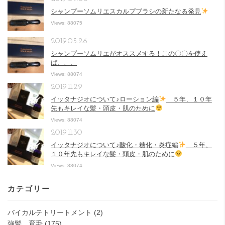
シャンプーソムリエスカルプブラシの新たなる発見
Views: 88075
2019.05.26
シャンプーソムリエがオススメする！この〇〇を使え
ば、、、
Views: 88074
2019.11.29
イッタナジオについて♪ローション編
５年、１０年
先もキレイな髪・頭皮・肌のために
Views: 88074
2019.11.30
イッタナジオについて♪酸化・糖化・炎症編
５年、
１０年先もキレイな髪・頭皮・肌のために
Views: 88074
カテゴリー
バイカルテトリートメント
(2)
強髪 育毛
(175)