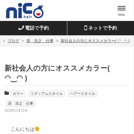
MENU
電話で予約
ネットで予約
ジ
ブログ
原 浩之 仕事
新社会人の方にオススメカラー( ◠‿◠ )
新社会人の方にオススメカラー(
◠‿◠ )
カラー
ミディアムスタイル
ヘアースタイル
原 浩之 仕事
2019.04.04
こんにちは