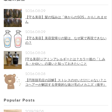
2026.08.09
【守る美容】髪の悩みは「体からのSOS」かもしれませ
ん
2026.08.09
【守る美容】美容室帰りの髪は、なぜ家で再現できない
の？
2026.08.08
[守る美容]ジアミンアレルギーとは？カラー後の「しみ
る・かゆい」の違いと知っておきたいこと
2026.08.08
【円形脱毛症の誤解】ストレスのせいだけじゃない？ニ
コヘアーが解説する突発的な抜け毛のメカニズ（後半）
Popular Posts
2019.09.08