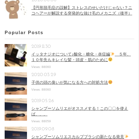
2026.08.08
【円形脱毛症の誤解】ストレスのせいだけじゃない？ニ
コヘアーが解説する突発的な抜け毛のメカニズ（後半）
Popular Posts
2019.11.30
イッタナジオについて♪酸化・糖化・炎症編
５年、
１０年先もキレイな髪・頭皮・肌のために
Views: 88060
2020.03.29
子供の頭の臭いが気になる方への対処方法
Views: 88060
2019.05.26
シャンプーソムリエがオススメする！この〇〇を使え
ば、、、
Views: 88059
2019.09.08
シャンプーソムリエスカルプブラシの新たなる発見