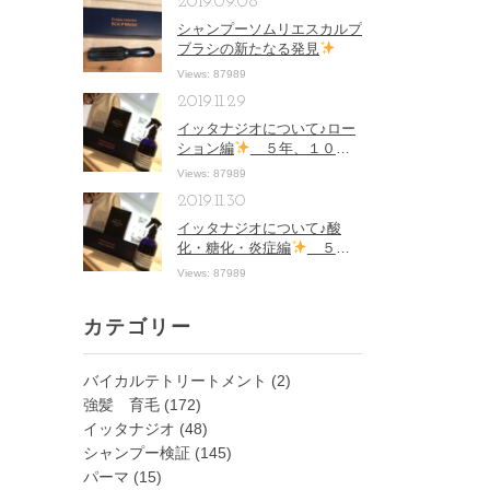
2019.09.08
シャンプーソムリエスカルプ
ブラシの新たなる発見
Views: 87989
2019.11.29
イッタナジオについて♪ロー
ション編
５年、１０年
先もキレイな髪・頭皮・肌の
Views: 87989
ために
2019.11.30
イッタナジオについて♪酸
化・糖化・炎症編
５
年、１０年先もキレイな髪・
Views: 87989
頭皮・肌のために
カテゴリー
バイカルテトリートメント
(2)
強髪 育毛
(172)
イッタナジオ
(48)
シャンプー検証
(145)
パーマ
(15)