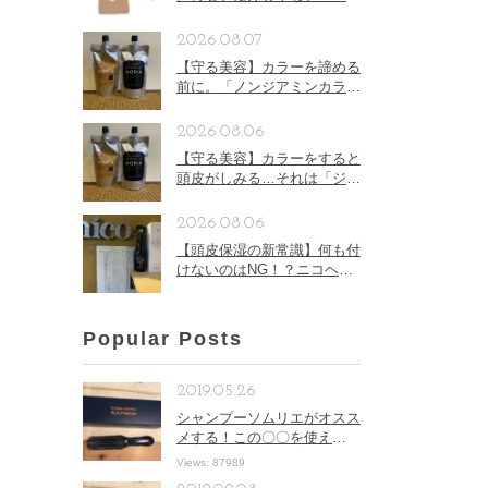
ヘアーが解説する突発的な抜
け毛のメカニズム（前半）
2026.08.07
【守る美容】カラーを諦める
前に。「ノンジアミンカラ
ー」という選択肢があります
2026.08.06
【守る美容】カラーをすると
頭皮がしみる…それは「ジア
ミン」が関係しているかもし
れません
2026.08.06
【頭皮保湿の新常識】何も付
けないのはNG！？ニコヘア
ーが教える「顔と同じ皮膚」
の乾燥トラブルと正しい頭皮
ケア
Popular Posts
2019.05.26
シャンプーソムリエがオスス
メする！この〇〇を使え
ば、、、
Views: 87989