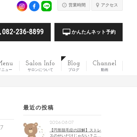
営業時間
アクセス
082-236-8899
かんたんネット予約
Menu
Salon Info
Blog
Channel
メニュー
サロンについて
ブログ
動画
最近の投稿
2026.08.07
17
【円形脱毛症の誤解】ストレ
スのせいだけじゃない？ニコ