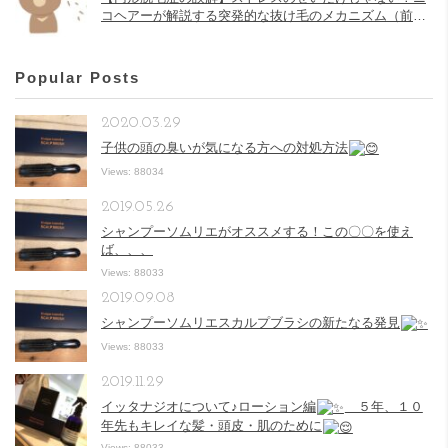
コヘアーが解説する突発的な抜け毛のメカニズム（前
半）
Popular Posts
2020.03.29
子供の頭の臭いが気になる方への対処方法
Views: 88034
2019.05.26
シャンプーソムリエがオススメする！この〇〇を使え
ば、、、
Views: 88033
2019.09.08
シャンプーソムリエスカルプブラシの新たなる発見
Views: 88033
2019.11.29
イッタナジオについて♪ローション編
５年、１０
年先もキレイな髪・頭皮・肌のために
Views: 88033